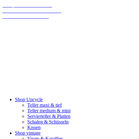
70% sparen bis Weihnachten!
Final Sale: Wir machen eine Pause!
Wir versenden klimaneutral
Shop Upcycle
Teller maxi & tief
Teller medium & mini
Servierteller & Platten
Schalen & Schüsseln
Kissen
Shop vintage
Vasen & Karaffen