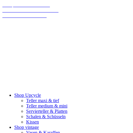
70% sparen bis Weihnachten!
Final Sale: Wir machen eine Pause!
Wir versenden klimaneutral
Shop Upcycle
Teller maxi & tief
Teller medium & mini
Servierteller & Platten
Schalen & Schüsseln
Kissen
Shop vintage
Vasen & Karaffen