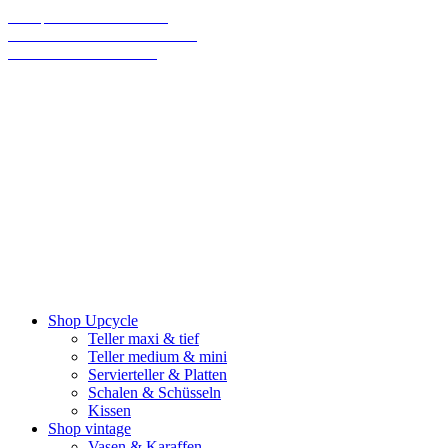
70% sparen bis Weihnachten!
Final Sale: Wir machen eine Pause!
Wir versenden klimaneutral
Shop Upcycle
Teller maxi & tief
Teller medium & mini
Servierteller & Platten
Schalen & Schüsseln
Kissen
Shop vintage
Vasen & Karaffen