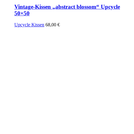
Vintage-Kissen „abstract blossom“ Upcycle
50×50
Upcycle Kissen
68,00
€