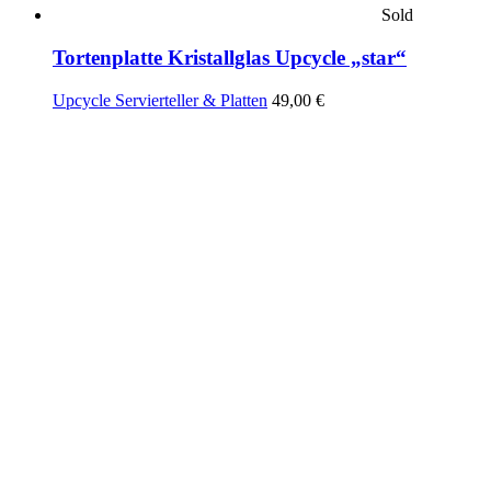
Sold
Tortenplatte Kristallglas Upcycle „star“
Upcycle Servierteller & Platten
49,00
€