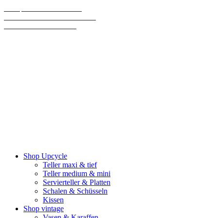
70% sparen bis Weihnachten!
Final Sale: Wir machen eine Pause!
Wir versenden klimaneutral
Shop Upcycle
Teller maxi & tief
Teller medium & mini
Servierteller & Platten
Schalen & Schüsseln
Kissen
Shop vintage
Vasen & Karaffen