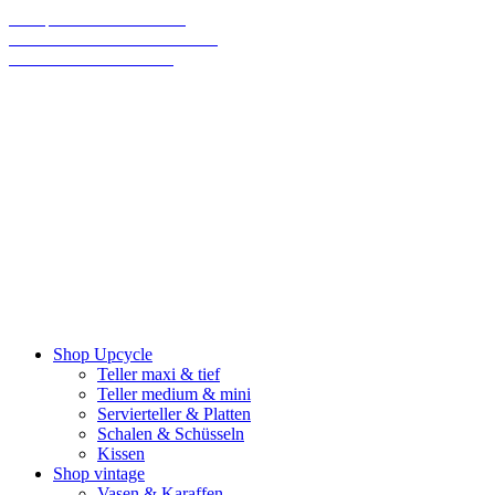
70% sparen bis Weihnachten!
Final Sale: Wir machen eine Pause!
Wir versenden klimaneutral
Shop Upcycle
Teller maxi & tief
Teller medium & mini
Servierteller & Platten
Schalen & Schüsseln
Kissen
Shop vintage
Vasen & Karaffen