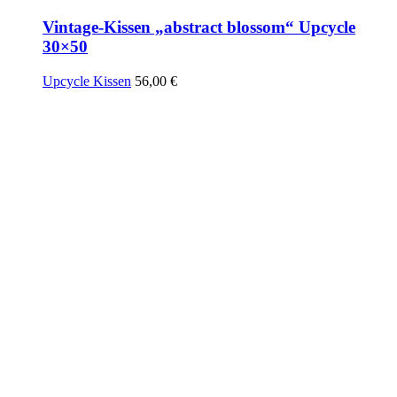
Vintage-Kissen „abstract blossom“ Upcycle
30×50
Upcycle Kissen
56,00
€