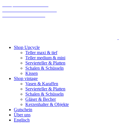
70% sparen bis Weihnachten!
Final Sale: Wir machen eine Pause!
Wir versenden klimaneutral
Shop Upcycle
Teller maxi & tief
Teller medium & mini
Servierteller & Platten
Schalen & Schüsseln
Kissen
Shop vintage
Vasen & Karaffen
Servierteller & Platten
Schalen & Schüsseln
Gläser & Becher
Kerzenhalter & Objekte
Gutschein
Über uns
Englisch